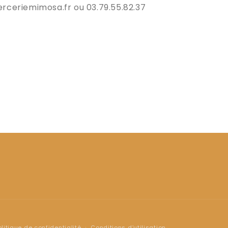
rceriemimosa.fr ou 03.79.55.82.37
olitique de confidentialité
Conditions d’utilisation