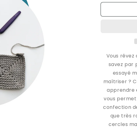
quantité
de
Atelier
Crochet
débutant
&quot;Appr
les
bases&quot
/
Vous rêvez 
Samedi
savez par 
27
essayé ma
juin
2026
maîtriser ? C
apprendre 
vous permett
confection d
que très r
cercles ma