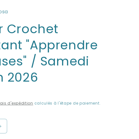
osa
er Crochet
ant "Apprendre
ases" / Samedi
in 2026
rais d'expédition
calculés à l'étape de paiement.
Augmenter
la