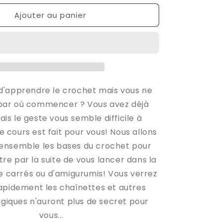
quantité
Ajouter au panier
de
Atelier
Crochet
débutant
endre
&quot;Apprendre
les
;
bases&quot;
/
d'apprendre le crochet mais vous ne
Samedi
par où commencer ? Vous avez déjà
27
is le geste vous semble difficile à
juin
2026
e cours est fait pour vous! Nous allons
ensemble les bases du crochet pour
re par la suite de vous lancer dans la
e carrés ou d'amigurumis! Vous verrez
apidement les chaînettes et autres
giques n'auront plus de secret pour
vous...