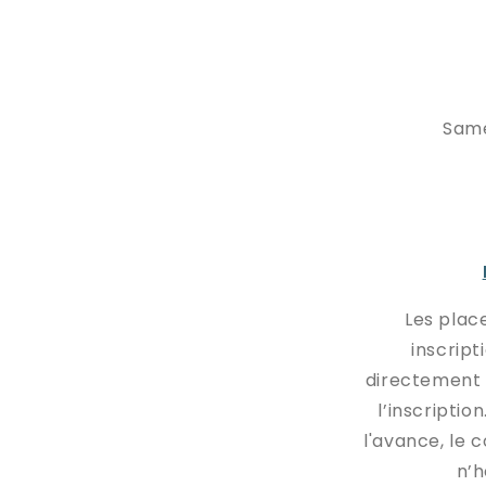
Same
Les place
inscript
directement 
l’inscriptio
l'avance, le 
n’h