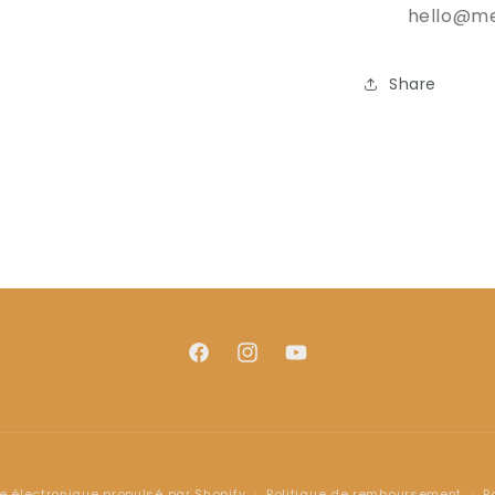
hello@me
Share
Facebook
Instagram
YouTube
électronique propulsé par Shopify
Politique de remboursement
P