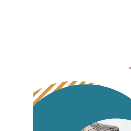
Passer aux
informations
produits