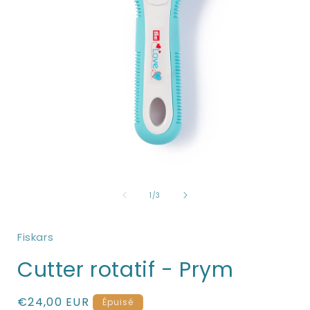
Ouvrir
O
le
l
de
média
1
/
3
1
dans
une
Fiskars
fenêtre
f
modale
Cutter rotatif - Prym
Prix
€24,00 EUR
Épuisé