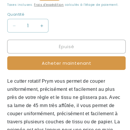
habituel
Taxes incluses.
Frais d'expédition
calculés à l'étape de paiement.
Quantité
Réduire
Augmenter
la
la
quantité
quantité
Épuisé
de
de
Cutter
Cutter
rotatif
rotatif
Acheter maintenant
-
-
Prym
Prym
Le cutter rotatif Prym vous permet de couper
uniformément, précisément et facilement au plus
près de votre règle et le tissu ne glissera pas. Avec
sa lame de 45 mm très affûtée, il vous permet de
couper uniformément, précisément et facilement à
travers plusieurs couches de tissu ou de papier. La
poignée est plus longue pour une prise en main