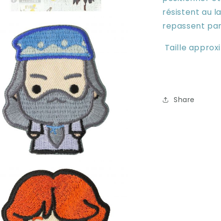
résistent au l
r
repassent par 
a
Taille approx
e
le
Share
r
a
e
le