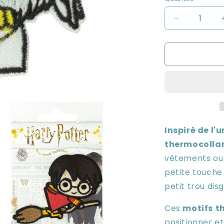
in
Réduire
la
quantité
de
Ecusson
thermocolla
-
Harry
Potter
Inspiré de l'
thermocolla
vêtements ou 
petite touch
petit trou dis
Ces
motifs
t
positionner e