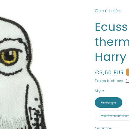
Com' 1 idée
Ecus
therm
Harry
Prix
€3,50 EUR
habituel
Taxes incluses.
F
Style
Edwige
Variante
épuisée
ou
Harry sur so
indisponi
Va
ép
ou
Quantité