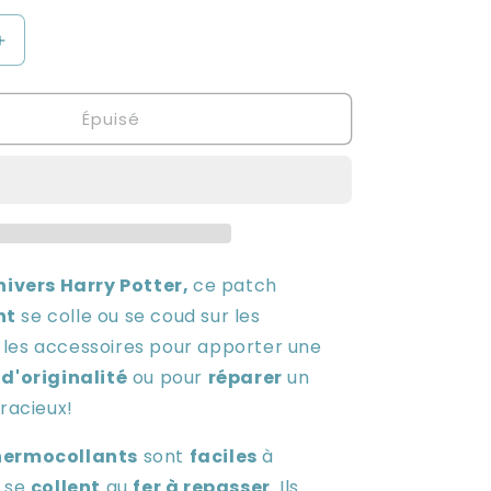
disponible
indisponible
indisponible
Augmenter
la
quantité
Épuisé
de
Ecusson
nt
thermocollant
-
Harry
Potter
univers Harry Potter,
ce patch
nt
se colle ou se coud sur les
les accessoires pour apporter une
e
d'originalité
ou pour
réparer
un
gracieux!
hermocollants
sont
faciles
à
t se
collent
au
fer à repasser
. Ils