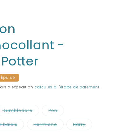
son
ocollant -
 Potter
Épuisé
rais d'expédition
calculés à l'étape de paiement.
Dumbledore
Ron
Variante
Variante
épuisée
épuisée
ou
ou
n balais
Hermione
Harry
ble
indisponible
indisponible
riante
Variante
Variante
uisée
épuisée
épuisée
ou
ou