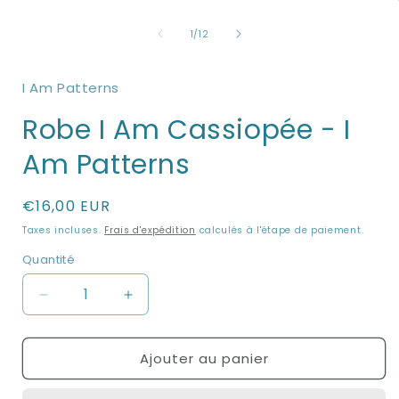
Ouvrir
O
le
l
de
média
1
/
12
1
dans
une
I Am Patterns
fenêtre
f
modale
Robe I Am Cassiopée - I
Am Patterns
Prix
€16,00 EUR
habituel
Taxes incluses.
Frais d'expédition
calculés à l'étape de paiement.
Quantité
Réduire
Augmenter
la
la
quantité
quantité
Ajouter au panier
de
de
Robe
Robe
I
I