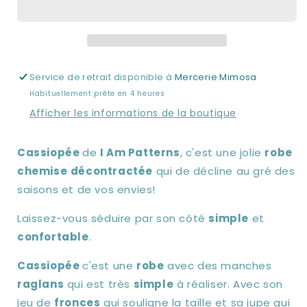
Am
Am
Cassiopée
Cassiopée
-
-
I
I
Am
Am
Service de retrait disponible à
Mercerie Mimosa
Patterns
Patterns
Habituellement prête en 4 heures
Afficher les informations de la boutique
Cassiopée
de
I Am Patterns
, c'est une jolie
robe
chemise
décontractée
qui de décline au gré des
saisons et de vos envies!
Laissez-vous séduire par son côté
simple
et
confortable
.
Cassiopée
c'est une
robe
avec des manches
raglans
qui est très
simple
à réaliser. Avec son
jeu de
fronces
qui souligne la taille et sa jupe qui